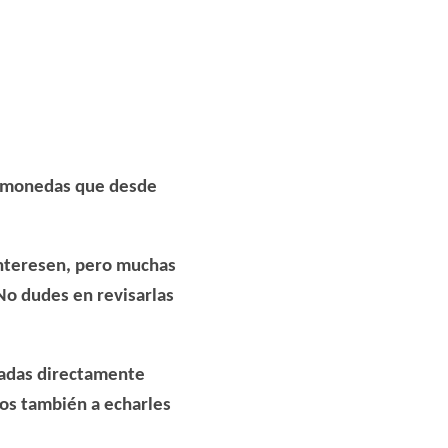
tomonedas
que desde
interesen, pero muchas
 No dudes en revisarlas
onadas directamente
os también a echarles