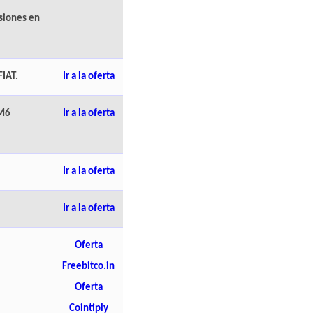
siones en
FIAT.
Ir a la oferta
M6
Ir a la oferta
Ir a la oferta
Ir a la oferta
Oferta
Freebitco.in
Oferta
Cointiply