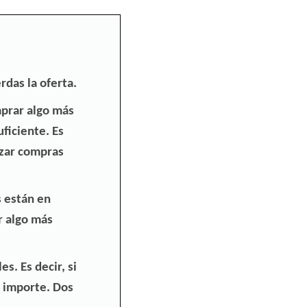
rdas la oferta.
prar algo más
ficiente. Es
izar compras
s están en
r algo más
les
. Es decir, si
e importe. Dos