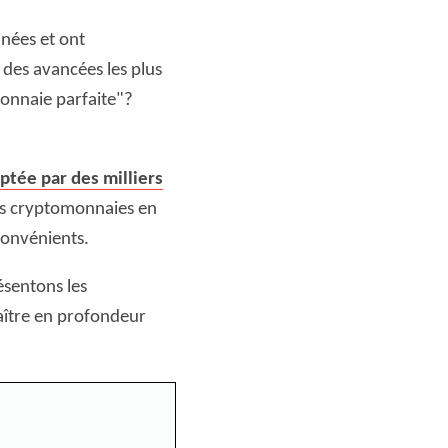
nées et ont
 des avancées les plus
monnaie parfaite"?
ptée par des milliers
les cryptomonnaies en
convénients.
ésentons les
aître en profondeur