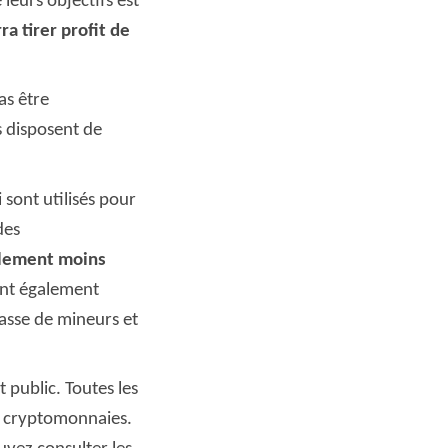
leurs objectifs est
a tirer profit de
as être
s disposent de
 sont utilisés pour
des
blement moins
ont également
passe de mineurs et
t public. Toutes les
es cryptomonnaies.