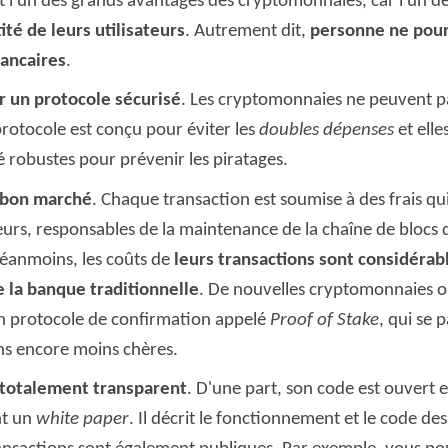
l'un des grands avantages des cryptomonnaies, car l'un de 
ité de leurs utilisateurs
. Autrement dit,
personne ne pourr
bancaires
.
r un protocole sécurisé
. Les cryptomonnaies ne peuvent p
protocole est conçu pour éviter les
doubles dépenses
et elle
 robustes pour prévenir les piratages.
 bon marché
. Chaque transaction est soumise à des frais qui
urs, responsables de la maintenance de la chaîne de blocs 
éanmoins, les coûts de
leurs transactions sont considéra
 la banque traditionnelle
. De nouvelles cryptomonnaies 
un protocole de confirmation appelé
Proof of Stake
, qui se 
ons encore moins chères.
totalement transparent
. D'une part, son code est ouvert e
nt un
white paper
. Il décrit le fonctionnement et le code d