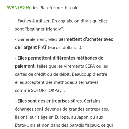
AVANTAGES
des Plateformes bitcoin
Faciles à utiliser
. En anglais, on dirait qu'elles
sont "beginner friendly".
Généralement, elles
permettent d'acheter avec
de l'argent FIAT
(euros, dollars...).
Elles permettent différentes méthodes de
paiement
, telles que les virements SEPA ou les
cartes de crédit ou de débit. Beaucoup d'entre
elles acceptent des méthodes alternatives
comme SOFORT, OKPay...
Elles sont des entreprises sûres
. Certains
échanges sont devenus de grandes entreprises.
Ils ont leur siège en Europe, au Japon ou aux
États-Unis et non dans des paradis fiscaux, ce qui