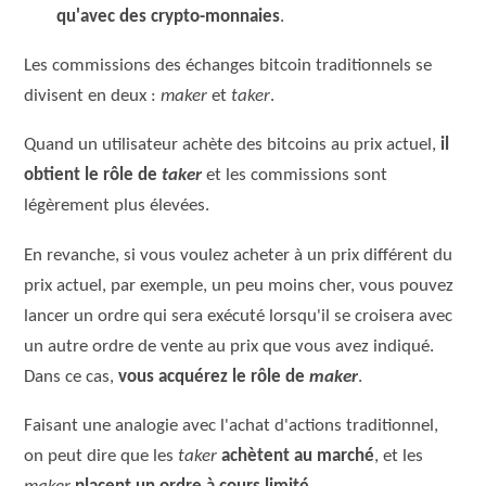
qu'avec des crypto-monnaies
.
Les commissions des échanges bitcoin traditionnels se
divisent en deux :
maker
et
taker
.
Quand un utilisateur achète des bitcoins au prix actuel,
il
obtient le rôle de
taker
et les commissions sont
légèrement plus élevées.
En revanche, si vous voulez acheter à un prix différent du
prix actuel, par exemple, un peu moins cher, vous pouvez
lancer un ordre qui sera exécuté lorsqu'il se croisera avec
un autre ordre de vente au prix que vous avez indiqué.
Dans ce cas,
vous acquérez le rôle de
maker
.
Faisant une analogie avec l'achat d'actions traditionnel,
on peut dire que les
taker
achètent au marché
, et les