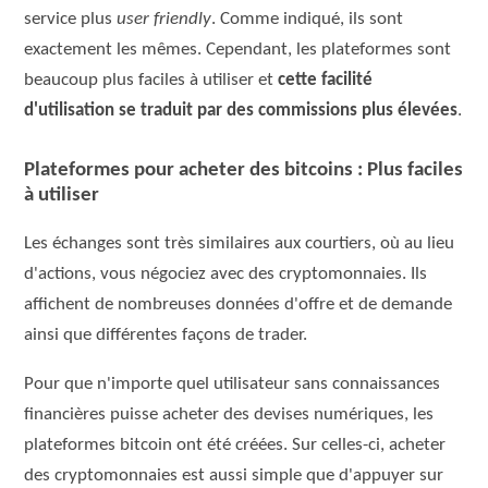
service plus
user friendly
. Comme indiqué, ils sont
exactement les mêmes. Cependant, les plateformes sont
beaucoup plus faciles à utiliser et
cette facilité
d'utilisation se traduit par des commissions plus élevées
.
Plateformes pour acheter des bitcoins : Plus faciles
à utiliser
Les échanges sont très similaires aux courtiers, où au lieu
d'actions, vous négociez avec des cryptomonnaies. Ils
affichent de nombreuses données d'offre et de demande
ainsi que différentes façons de trader.
Pour que n'importe quel utilisateur sans connaissances
financières puisse acheter des devises numériques, les
plateformes bitcoin ont été créées. Sur celles-ci, acheter
des cryptomonnaies est aussi simple que d'appuyer sur