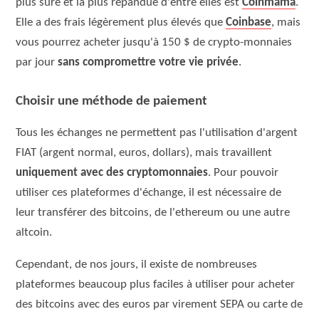
plus sûre et la plus répandue d'entre elles est
Coinmama
.
Elle a des frais légèrement plus élevés que
Coinbase
, mais
vous pourrez acheter jusqu'à 150 $ de crypto-monnaies
par jour
sans compromettre votre vie privée
.
Choisir une méthode de paiement
Tous les échanges ne permettent pas l'utilisation d'argent
FIAT (argent normal, euros, dollars), mais travaillent
uniquement avec des cryptomonnaies
. Pour pouvoir
utiliser ces plateformes d'échange, il est nécessaire de
leur transférer des bitcoins, de l'ethereum ou une autre
altcoin.
Cependant, de nos jours, il existe de nombreuses
plateformes beaucoup plus faciles à utiliser pour acheter
des bitcoins avec des euros par virement SEPA ou carte de