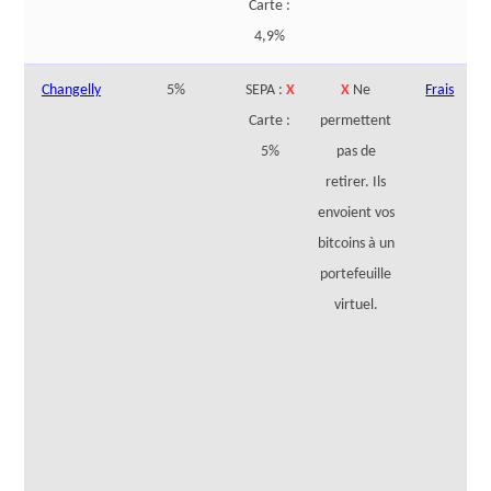
Carte :
4,9%
Changelly
5%
SEPA :
X
X
Ne
Frais
Carte :
permettent
5%
pas de
retirer. Ils
envoient vos
bitcoins à un
portefeuille
virtuel.