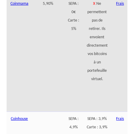
Coinmama
5,90%
SEPA :
X
Ne
Frais
0€
permettent
Carte :
pas de
5%
retirer. Ils
envoient
directement
vos bitcoins
à un
portefeuille
virtuel.
Coinhouse
SEPA :
SEPA : 3,9%
Frais
4,9%
Carte : 3,9%