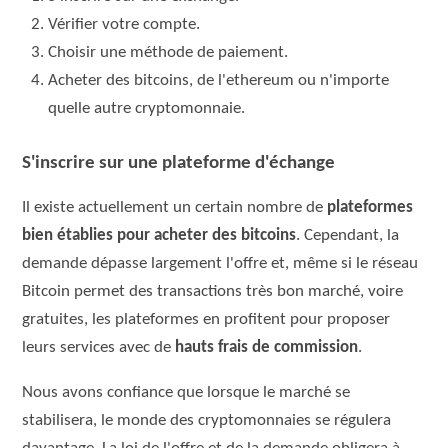
Vérifier votre compte.
Choisir une méthode de paiement.
Acheter des bitcoins, de l'ethereum ou n'importe
quelle autre cryptomonnaie.
S'inscrire sur une plateforme d'échange
Il existe actuellement un certain nombre de
plateformes
bien établies pour acheter des bitcoins
. Cependant, la
demande dépasse largement l'offre et, même si le réseau
Bitcoin permet des transactions très bon marché, voire
gratuites, les plateformes en profitent pour proposer
leurs services avec de
hauts frais de commission
.
Nous avons confiance que lorsque le marché se
stabilisera, le monde des cryptomonnaies se régulera