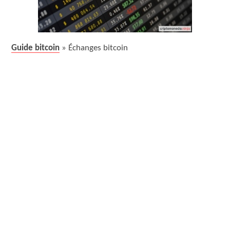
Guide bitcoin
» Échanges bitcoin