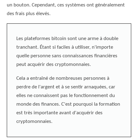
un bouton. Cependant, ces systèmes ont généralement
des frais plus élevés.
Les plateformes bitcoin sont une arme à double
tranchant. Étant si faciles à utiliser, n'importe
quelle personne sans connaissances financières
peut acquérir des cryptomonnaies.
Cela a entraîné de nombreuses personnes à
perdre de l'argent et à se sentir arnaquées, car
elles ne connaissent pas le fonctionnement du
monde des finances. C'est pourquoi la formation
est très importante avant d'acquérir des
cryptomonnaies.