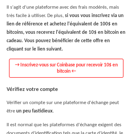
Il s'agit d'une plateforme avec des frais modérés, mais
très facile à utiliser. De plus,
si vous vous inscrivez via un
lien de référence et achetez l'équivalent de 100$ en
bitcoins, vous recevrez l'équivalent de 10$ en bitcoin en
cadeau. Vous pouvez bénéficier de cette offre en
cliquant sur le lien suivant.
→ Inscrivez-vous sur Coinbase pour
recevoir 10$ en
bitcoin
←
Vérifiez votre compte
Vérifier un compte sur une plateforme d'échange peut
être
un peu fastidieux
.
Il est normal que les plateformes d'échange exigent des
documents d'identification tels que la carte d'identité, le