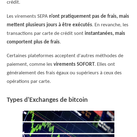
crédit.
Les virements SEPA
n'ont pratiquement pas de frais, mais
mettent plusieurs jours à être exécutés
. En revanche, les
transactions par carte de crédit sont
instantanées, mais
comportent plus de frais
.
Certaines plateformes acceptent d'autres méthodes de
paiement, comme les
virements SOFORT
. Elles ont
généralement des frais égaux ou supérieurs à ceux des
opérations par carte.
Types d'Exchanges de bitcoin