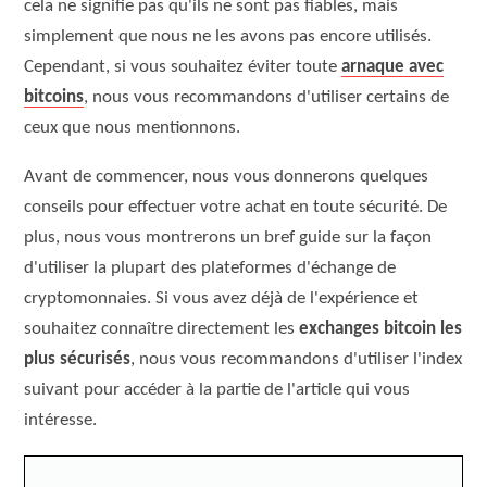
cela ne signifie pas qu'ils ne sont pas fiables, mais
simplement que nous ne les avons pas encore utilisés.
Cependant, si vous souhaitez éviter toute
arnaque avec
bitcoins
, nous vous recommandons d'utiliser certains de
ceux que nous mentionnons.
Avant de commencer, nous vous donnerons quelques
conseils pour effectuer votre achat en toute sécurité. De
plus, nous vous montrerons un bref guide sur la façon
d'utiliser la plupart des plateformes d'échange de
cryptomonnaies. Si vous avez déjà de l'expérience et
souhaitez connaître directement les
exchanges bitcoin les
plus sécurisés
, nous vous recommandons d'utiliser l'index
suivant pour accéder à la partie de l'article qui vous
intéresse.