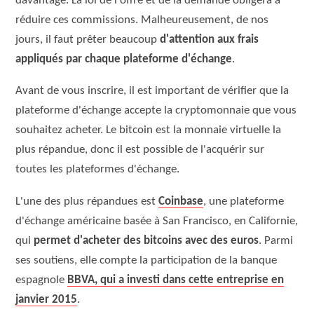
davantage. La loi de l'offre et de la demande obligera à
réduire ces commissions. Malheureusement, de nos
jours, il faut prêter beaucoup
d'attention aux frais
appliqués par chaque plateforme d'échange
.
Avant de vous inscrire, il est important de vérifier que la
plateforme d'échange accepte la cryptomonnaie que vous
souhaitez acheter. Le bitcoin est la monnaie virtuelle la
plus répandue, donc il est possible de l'acquérir sur
toutes les plateformes d'échange.
L'une des plus répandues est
Coinbase
, une plateforme
d'échange américaine basée à San Francisco, en Californie,
qui
permet d'acheter des bitcoins avec des euros
. Parmi
ses soutiens, elle compte la participation de la banque
espagnole
BBVA, qui a investi dans cette entreprise en
janvier 2015
.