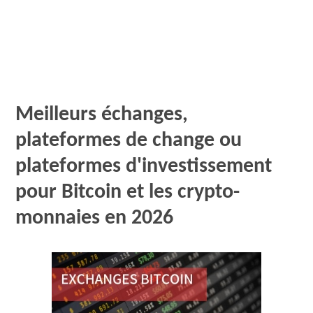
Meilleurs échanges,
plateformes de change ou
plateformes d'investissement
pour Bitcoin et les crypto-
monnaies en 2026