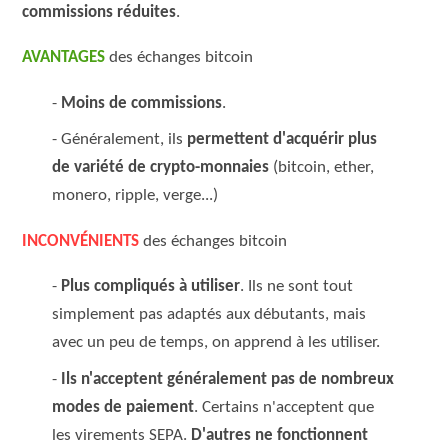
commissions réduites
.
AVANTAGES
des échanges bitcoin
Moins de commissions
.
Généralement, ils
permettent d'acquérir plus
de variété de crypto-monnaies
(bitcoin, ether,
monero, ripple, verge...)
INCONVÉNIENTS
des échanges bitcoin
Plus compliqués à utiliser
. Ils ne sont tout
simplement pas adaptés aux débutants, mais
avec un peu de temps, on apprend à les utiliser.
Ils n'acceptent généralement pas de nombreux
modes de paiement
. Certains n'acceptent que
les virements SEPA.
D'autres ne fonctionnent