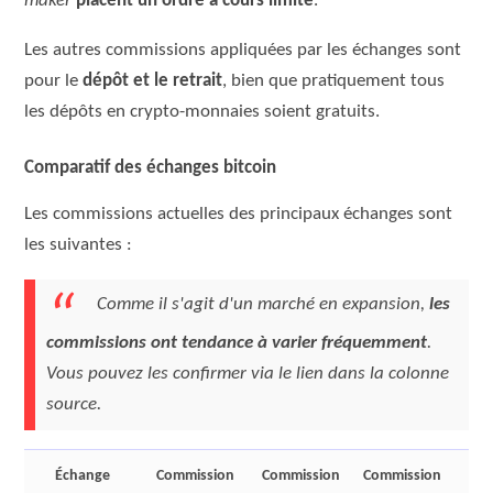
maker
placent un ordre à cours limité
.
Les autres commissions appliquées par les échanges sont
pour le
dépôt et le retrait
, bien que pratiquement tous
les dépôts en crypto-monnaies soient gratuits.
Comparatif des échanges bitcoin
Les commissions actuelles des principaux échanges sont
les suivantes :
Comme il s'agit d'un marché en expansion,
les
commissions ont tendance à varier fréquemment
.
Vous pouvez les confirmer via le lien dans la colonne
source
.
Échange
Commission
Commission
Commission
S